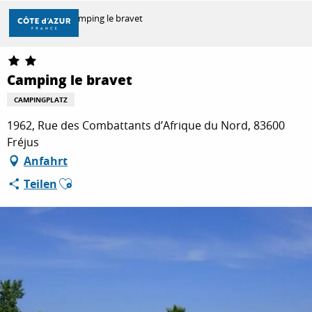
Aller
Startseite
Camping le bravet
au
contenu
principal
ENTDECKEN
Camping le bravet
CAMPINGPLATZ
ZU TUN
1962, Rue des Combattants d’Afrique du Nord, 83600
Fréjus
Anfahrt
AUFENTHALT
Ajouter aux favoris
Teilen