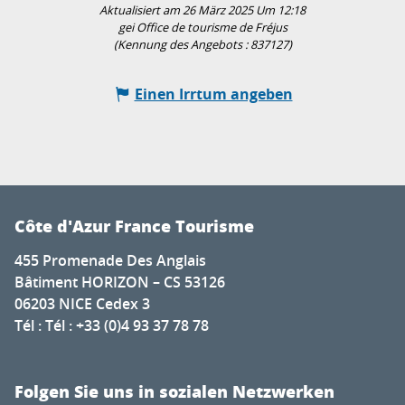
Aktualisiert am 26 März 2025 Um 12:18
gei Office de tourisme de Fréjus
(Kennung des Angebots :
837127
)
Einen Irrtum angeben
Côte d'Azur France Tourisme
455 Promenade Des Anglais
Bâtiment HORIZON – CS 53126
06203 NICE Cedex 3
Tél : Tél : +33 (0)4 93 37 78 78
Folgen Sie uns in sozialen Netzwerken