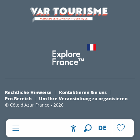
Rechtliche Hinweise
Kontaktieren Sie uns
Pro-Bereich
Um Ihre Veranstaltung zu organisieren
© Côte d'Azur France - 2026
DE
Accessibilité
Suche
Voir les fa