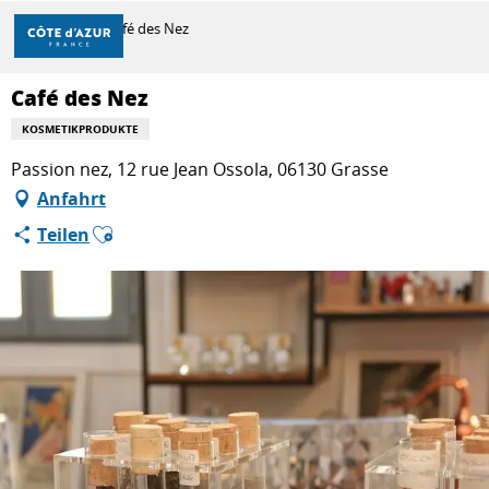
Aller
Startseite
Café des Nez
au
contenu
principal
Café des Nez
ENTDECKEN
KOSMETIKPRODUKTE
Passion nez, 12 rue Jean Ossola, 06130 Grasse
ZU TUN
Anfahrt
Ajouter aux favoris
Teilen
AUFENTHALT