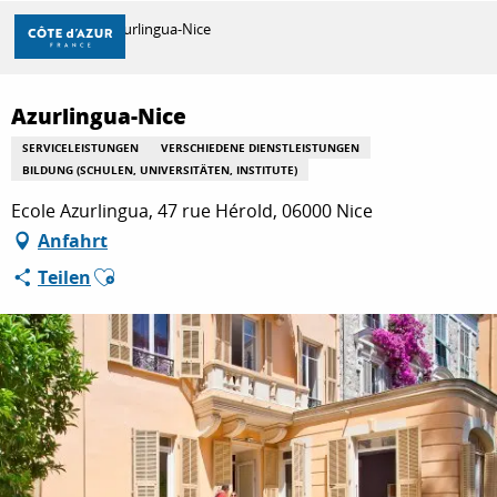
Aller
Startseite
Azurlingua-Nice
au
contenu
principal
Partenaire Marque CAF
ENTDECKEN
Azurlingua-Nice
SERVICELEISTUNGEN
VERSCHIEDENE DIENSTLEISTUNGEN
BILDUNG (SCHULEN, UNIVERSITÄTEN, INSTITUTE)
ZU TUN
Ecole Azurlingua, 47 rue Hérold, 06000 Nice
Anfahrt
Ajouter aux favoris
AUFENTHALT
Teilen