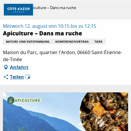
Aller
Startseite
Apiculture – Dans ma ruche
au
contenu
principal
Mittwoch 12. august von 10:15 bis zu 12:15
ENTDECKEN
Apiculture – Dans ma ruche
NATURE UND ENTSPANNUNG
KONFERENZ/VORTRAG
TIERE
ZU TUN
Maison du Parc, quartier l'Ardon, 06660 Saint-Étienne-
de-Tinée
Anfahrt
AUFENTHALT
Ajouter aux favoris
Teilen