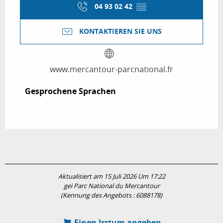
04 93 02 42
▒▒
KONTAKTIEREN SIE UNS
www.mercantour-parcnational.fr
Gesprochene Sprachen
Gesprochene Sprachen
Aktualisiert am 15 Juli 2026 Um 17:22
gei Parc National du Mercantour
(Kennung des Angebots :
6088178
)
Einen Irrtum angeben