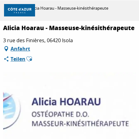
Aller
Startseite
Alicia Hoarau - Masseuse-kinésithérapeute
au
contenu
principal
Alicia Hoarau - Masseuse-kinésithérapeute
ENTDECKEN
3 rue des Finières, 06420 Isola
Anfahrt
ZU TUN
Ajouter aux favoris
Teilen
AUFENTHALT