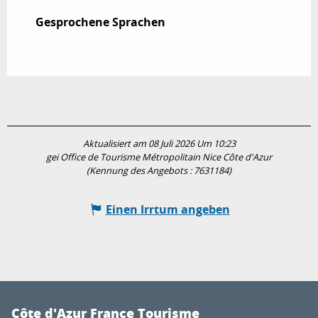
Gesprochene Sprachen
Gesprochene Sprachen
Aktualisiert am 08 Juli 2026 Um 10:23
gei Office de Tourisme Métropolitain Nice Côte d'Azur
(Kennung des Angebots :
7631184
)
Einen Irrtum angeben
Côte d'Azur France Tourisme