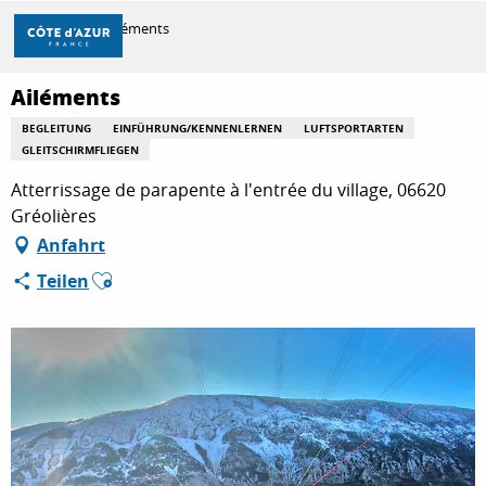
Aller
Startseite
Ailéments
au
contenu
principal
Ailéments
ENTDECKEN
BEGLEITUNG
EINFÜHRUNG/KENNENLERNEN
LUFTSPORTARTEN
GLEITSCHIRMFLIEGEN
ZU TUN
Atterrissage de parapente à l'entrée du village, 06620
Gréolières
Anfahrt
AUFENTHALT
Ajouter aux favoris
Teilen