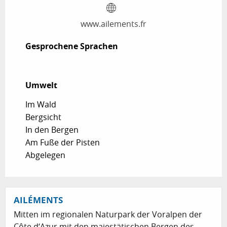
www.ailements.fr
Gesprochene Sprachen
Gesprochene Sprachen
Umwelt
Umwelt
Im Wald
Bergsicht
In den Bergen
Am Fuße der Pisten
Abgelegen
AILÉMENTS
Mitten im regionalen Naturpark der Voralpen der
Côte d‘Azur mit den majestätischen Bergen des