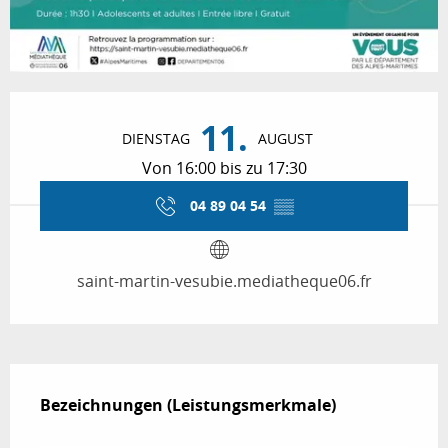
Öffnungszeiten & Kontaktdaten
11.
DIENSTAG
AUGUST
Von 16:00 bis zu 17:30
04 89 04 54
▒▒
saint-martin-vesubie.mediatheque06.fr
Leistungensmöglichkeiten
Bezeichnungen (Leistungsmerkmale)
Bezeichnungen (Leistungsmerkmale)