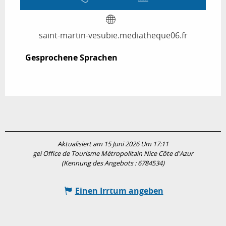
saint-martin-vesubie.mediatheque06.fr
Gesprochene Sprachen
Gesprochene Sprachen
Aktualisiert am 15 Juni 2026 Um 17:11
gei Office de Tourisme Métropolitain Nice Côte d'Azur
(Kennung des Angebots :
6784534
)
Einen Irrtum angeben