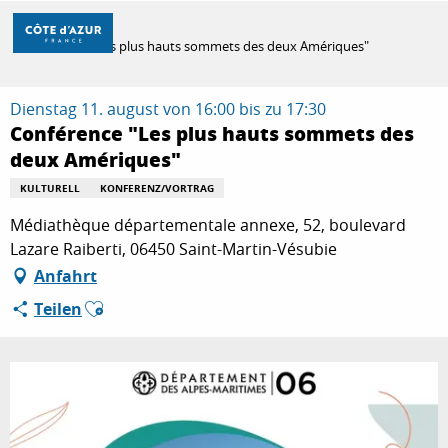
Aller
Startseite
au
Conférence "Les plus hauts sommets des deux Amériques"
contenu
principal
ENTDECKEN
Dienstag 11. august von 16:00 bis zu 17:30
Conférence "Les plus hauts sommets des
deux Amériques"
ZU TUN
KULTURELL
KONFERENZ/VORTRAG
Médiathèque départementale annexe, 52, boulevard
AUFENTHALT
Lazare Raiberti, 06450 Saint-Martin-Vésubie
Anfahrt
Ajouter aux favoris
Teilen